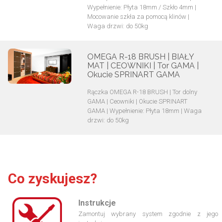
Wypełnienie: Płyta 18mm / Szkło 4mm |
Mocowanie szkła za pomocą klinów |
Waga drzwi: do 50kg
OMEGA R-18 BRUSH | BIAŁY
MAT | CEOWNIKI | Tor GAMA |
Okucie SPRINART GAMA
Rączka OMEGA R-18 BRUSH | Tor dolny
GAMA | Ceowniki | Okucie SPRINART
GAMA | Wypełnienie: Płyta 18mm | Waga
drzwi: do 50kg
Co zyskujesz?
Instrukcje
Zamontuj wybrany system zgodnie z jego