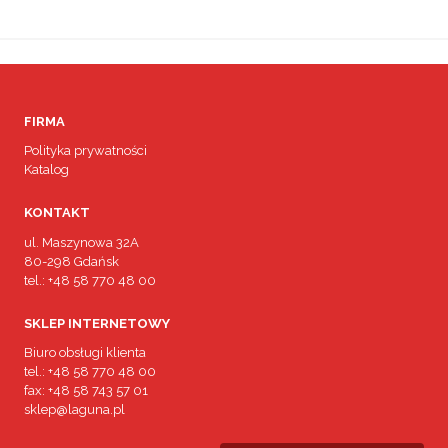
FIRMA
Polityka prywatności
Katalog
KONTAKT
ul. Maszynowa 32A

80-298 Gdańsk

tel.: +48 58 770 48 00
SKLEP INTERNETOWY
Biuro obsługi klienta

tel.: +48 58 770 48 00

fax: +48 58 743 57 01

sklep@laguna.pl